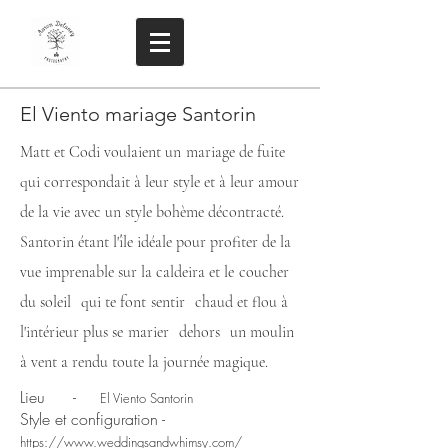
El Viento mariage Santorin
Matt et Codi voulaient un
mariage de fuite
qui correspondait à leur style et à leur amour
de la vie avec un style bohème décontracté.
Santorin étant l'île idéale pour profiter de la
vue imprenable sur la caldeira et le
coucher
du soleil
qui te font
sentir
chaud et flou à
l'intérieur plus se
marier
dehors
un moulin
à vent a rendu toute la journée magique.
Lieu
-
El Viento Santorin
Style et configuration -
https://www.weddingsandwhimsy.com/